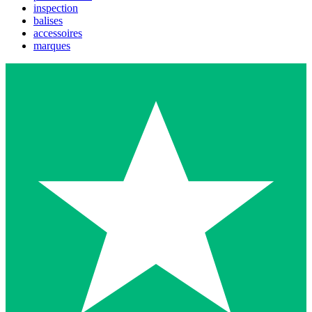
inspection
balises
accessoires
marques