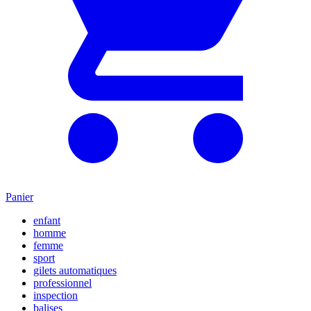
Panier
enfant
homme
femme
sport
gilets automatiques
professionnel
inspection
balises