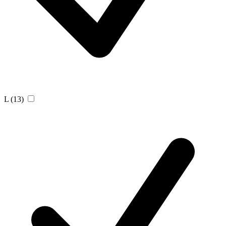
L
(13)