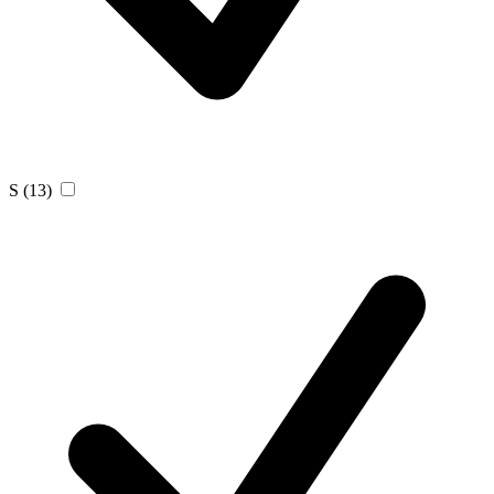
S
(13)