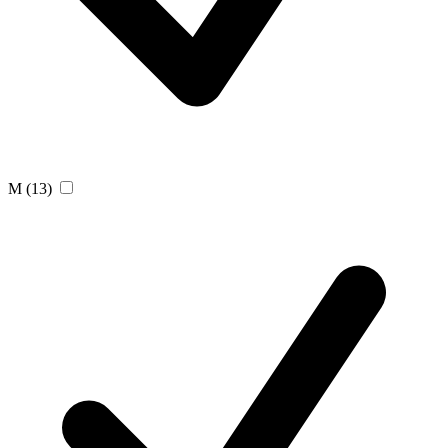
M
(13)