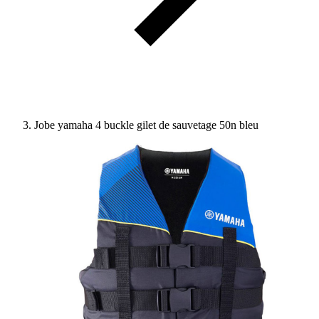
Jobe yamaha 4 buckle gilet de sauvetage 50n bleu