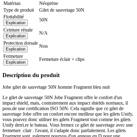
Matériau
Néoprène
Type de produit
Gilet de sauvetage 50N
Flottabilité
50N
Explication
Ceinture rénale
N/A
Explication
Protection dorsale
Non
Explication
Fermeture
Fermeture éclair + clips
Explication
Description du produit
Jobe gilet de sauvetage 50N homme Fragment bleu nuit
Le gilet de sauvetage 50N Jobe Fragment offre le confort d'un
impact shield, mais, contrairement aux impact shields normaux, il
poss.de une certification ISO 50N. Cela signifie que ce gilet de
sauvetage Jobe offre un confort encore meilleur que les gilets Unify,
vous pouvez donc utiliser les gilets Fragment tout comme les gilets
Unify derri.re le bateau. Vous fermez ce gilet de sauvetage avec une
fermeture .clair . l'avant, il s'adapte donc parfaitement. Les gilets
Fragment sont .galement pourvus d'un anneau en D pour une