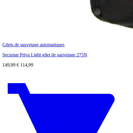
Gilets de sauvetage automatiques
Secumar Priva Light gilet de sauvetage 275N
149,99
€
114,99