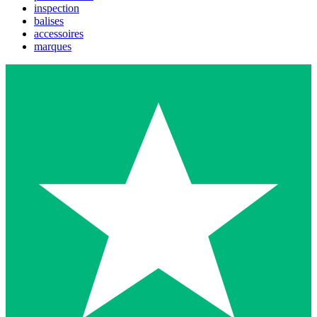
inspection
balises
accessoires
marques