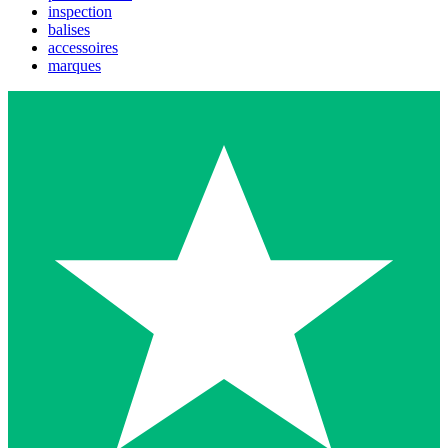
inspection
balises
accessoires
marques