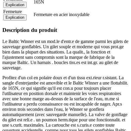
165N
Explication
Fermeture
Fermeture en acier inoxydable
Explication
Description du produit
Le Baltic Winner est un mod.le d'entr.e de gamme parmi les gilets de
sauvetage gonflables. Un gilet souple et moderne qui vous prot.ge
bien dans la plupart des situations. La qualit., la fonction et
l'ajustement sans compromis sont la marque de fabrique de la
marque Baltic. Un harnais . boucles tiss.es est int.gr. au gilet de
sauvetage.
Profitez d'un col en polaire doux et d'un tissu ext.rieur r.sistant. La
sangle d'entrejambe est amovible et le Baltic Winner a une flottabilit.
de 165N, ce qui signifie qu'il est con.u pour toujours placer
l'utilisateur en position dorsale et maintenir les voies respiratoires
avec une bonne marge au-dessus de la surface de l'eau, m.me si
l'utilisateur a perdu connaissance ou est incapable de nager. Apr.s
environ trois secondes dans l'eau, le Winner se gonflera
automatiquement (avec sauvegarde manuelle). La valve de gonflage
du gilet est reli.e . un poumon herm.tique pour une fonctionnalit. et
une s.curit. maximales. La cartouche est s.curis.e contre toute
ouverture accidentelle, comme pour tous les gilets gonflables Baltic.