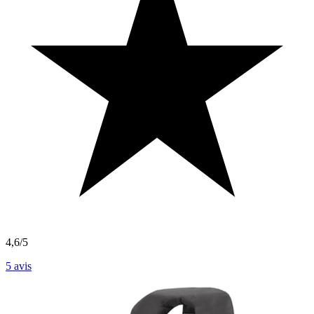
4,6/5
5
avis