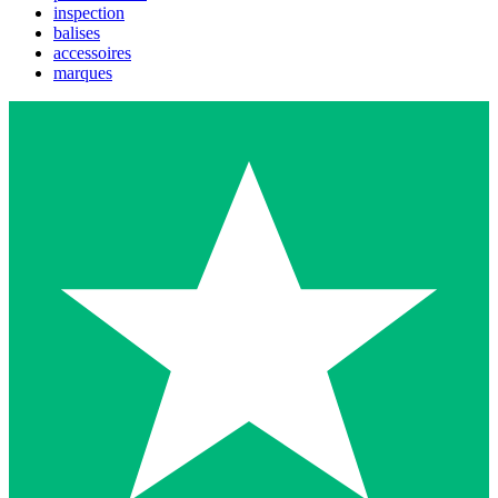
inspection
balises
accessoires
marques