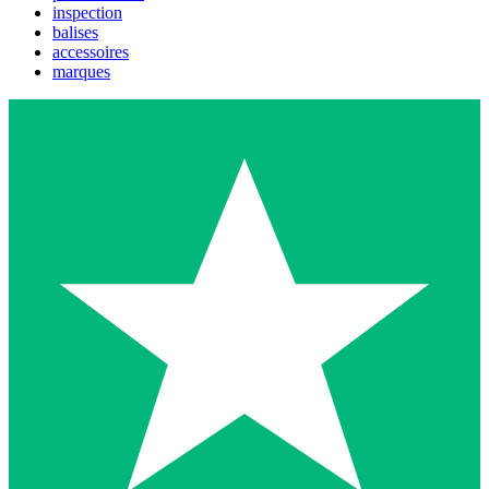
inspection
balises
accessoires
marques