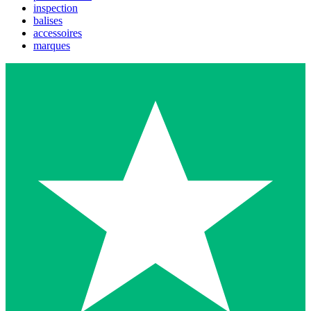
inspection
balises
accessoires
marques