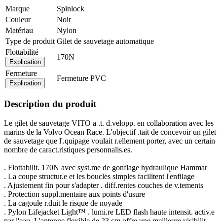
Marque
Spinlock
Couleur
Noir
Matériau
Nylon
Type de produit
Gilet de sauvetage automatique
Flottabilité
170N
Explication
Fermeture
Fermeture PVC
Explication
Description du produit
Le gilet de sauvetage VITO a .t. d.velopp. en collaboration avec les
marins de la Volvo Ocean Race. L'objectif .tait de concevoir un gilet
de sauvetage que l'.quipage voulait r.ellement porter, avec un certain
nombre de caract.ristiques personnalis.es.
. Flottabilit. 170N avec syst.me de gonflage hydraulique Hammar
. La coupe structur.e et les boucles simples facilitent l'enfilage
. Ajustement fin pour s'adapter . diff.rentes couches de v.tements
. Protection suppl.mentaire aux points d'usure
. La cagoule r.duit le risque de noyade
. Pylon Lifejacket Light™ . lumi.re LED flash haute intensit. activ.e
par l'eau. L'antenne flexible de 23 cm offre une meilleure visibilit.