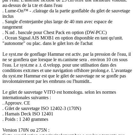
au-dessus de la t.te et dans l'eau
. Lume-On™ - .clairage da la partie gonflable du gilet de sauvetage
inclus
. Sangle d'entrejambe plus large de 40 mm avec espace de
rangement
. N.ud . bascule pour Chest Pack en option (DW-PCC)
. Ocean Signal AIS MOB1 en option disponible en tant qu'unit.
"autonome" ou plac. dans le gilet lors de l'achat
Le syst.me de gonflage Hammar est activ. par la pression de l'eau, il
ne se gonflera que lorsque le m.canisme sera . environ 10 cm sous
l'eau. Le syst.me a .t. d.velopp. pour une utilisation dans des
conditions extr.mes et une navigation offshore prolong.e. L'avantage
du syst.me Hammar est que le gilet de sauvetage ne se gonfle pas
involontairement par les embruns ou l'humidit..
Le gilet de sauvetage VITO est homologu. selon les normes
internationales suivantes :
. Approuv. CE
. Gilet de sauvetage ISO 12402-3 (170N)
. Harnais Deck ISO 12401
. Poids : 1 240 grammes
Version 170N ou 275N :