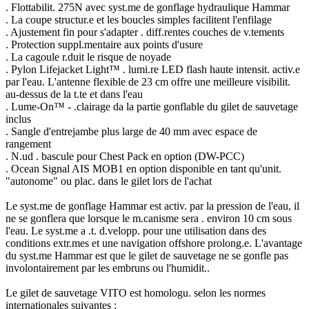
. Flottabilit. 275N avec syst.me de gonflage hydraulique Hammar
. La coupe structur.e et les boucles simples facilitent l'enfilage
. Ajustement fin pour s'adapter . diff.rentes couches de v.tements
. Protection suppl.mentaire aux points d'usure
. La cagoule r.duit le risque de noyade
. Pylon Lifejacket Light™ . lumi.re LED flash haute intensit. activ.e
par l'eau. L'antenne flexible de 23 cm offre une meilleure visibilit.
au-dessus de la t.te et dans l'eau
. Lume-On™ - .clairage da la partie gonflable du gilet de sauvetage
inclus
. Sangle d'entrejambe plus large de 40 mm avec espace de
rangement
. N.ud . bascule pour Chest Pack en option (DW-PCC)
. Ocean Signal AIS MOB1 en option disponible en tant qu'unit.
"autonome" ou plac. dans le gilet lors de l'achat
Le syst.me de gonflage Hammar est activ. par la pression de l'eau, il
ne se gonflera que lorsque le m.canisme sera . environ 10 cm sous
l'eau. Le syst.me a .t. d.velopp. pour une utilisation dans des
conditions extr.mes et une navigation offshore prolong.e. L'avantage
du syst.me Hammar est que le gilet de sauvetage ne se gonfle pas
involontairement par les embruns ou l'humidit..
Le gilet de sauvetage VITO est homologu. selon les normes
internationales suivantes :