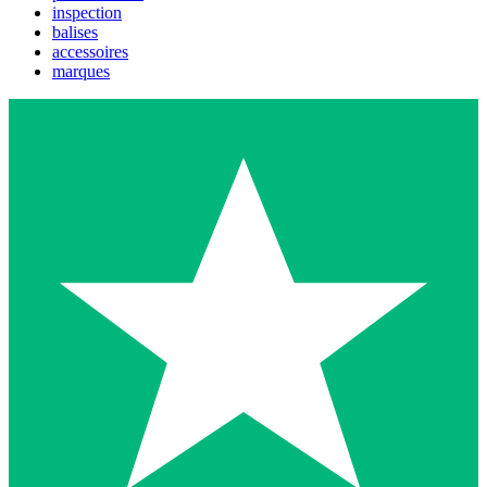
inspection
balises
accessoires
marques