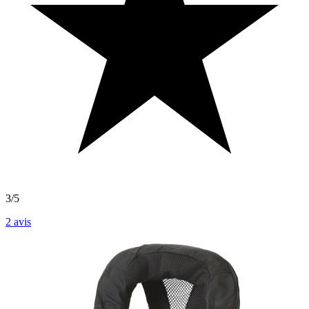
3/5
2
avis