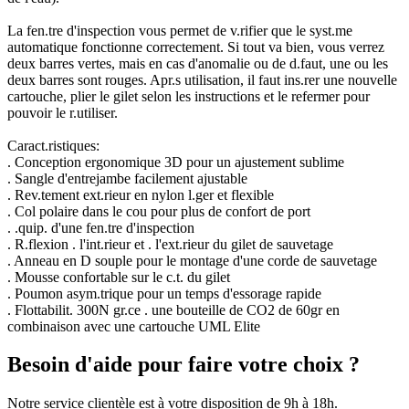
La fen.tre d'inspection vous permet de v.rifier que le syst.me
automatique fonctionne correctement. Si tout va bien, vous verrez
deux barres vertes, mais en cas d'anomalie ou de d.faut, une ou les
deux barres sont rouges. Apr.s utilisation, il faut ins.rer une nouvelle
cartouche, plier le gilet selon les instructions et le refermer pour
pouvoir le r.utiliser.
Caract.ristiques:
. Conception ergonomique 3D pour un ajustement sublime
. Sangle d'entrejambe facilement ajustable
. Rev.tement ext.rieur en nylon l.ger et flexible
. Col polaire dans le cou pour plus de confort de port
. .quip. d'une fen.tre d'inspection
. R.flexion . l'int.rieur et . l'ext.rieur du gilet de sauvetage
. Anneau en D souple pour le montage d'une corde de sauvetage
. Mousse confortable sur le c.t. du gilet
. Poumon asym.trique pour un temps d'essorage rapide
. Flottabilit. 300N gr.ce . une bouteille de CO2 de 60gr en
combinaison avec une cartouche UML Elite
Besoin d'aide pour faire votre choix ?
Notre service clientèle est à votre disposition de 9h à 18h.