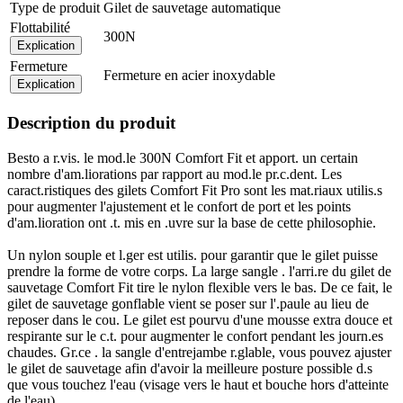
Type de produit
Gilet de sauvetage automatique
Flottabilité
300N
Explication
Fermeture
Fermeture en acier inoxydable
Explication
Description du produit
Besto a r.vis. le mod.le 300N Comfort Fit et apport. un certain
nombre d'am.liorations par rapport au mod.le pr.c.dent. Les
caract.ristiques des gilets Comfort Fit Pro sont les mat.riaux utilis.s
pour augmenter l'ajustement et le confort de port et les points
d'am.lioration ont .t. mis en .uvre sur la base de cette philosophie.
Un nylon souple et l.ger est utilis. pour garantir que le gilet puisse
prendre la forme de votre corps. La large sangle . l'arri.re du gilet de
sauvetage Comfort Fit tire le nylon flexible vers le bas. De ce fait, le
gilet de sauvetage gonflable vient se poser sur l'.paule au lieu de
reposer dans le cou. Le gilet est pourvu d'une mousse extra douce et
respirante sur le c.t. pour augmenter le confort pendant les journ.es
chaudes. Gr.ce . la sangle d'entrejambe r.glable, vous pouvez ajuster
le gilet de sauvetage afin d'avoir la meilleure posture possible d.s
que vous touchez l'eau (visage vers le haut et bouche hors d'atteinte
de l'eau).