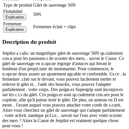
Type de produit
Gilet de sauvetage 50N
Flottabilité
50N
Explication
Fermeture
Fermeture éclair + clips
Explication
Description du produit
Jetpilot a r.alis. un magnifique gilet de sauvetage 50N sp.cialement
con.u pour les passionn.s de scooter des mers, . savoir le Cause. Ce
gilet de sauvetage en n.opr.ne regorge d'astuces qui feront le
bonheur d'un propri.taire de motomarine. Pour commencer, le
n.opr.ne doux assure un ajustement agr.able et confortable. Gr.ce . la
fermeture .clair sur le devant, vous pouvez facilement mettre et
enlever le gilet et, . l'aide des boucles, vous pouvez l'adapter
parfaitement . votre corps. Des poign.es Supergrip sont incorpor.es
sur les c.t.s du gilet. Ces poign.es sont sp.cialement con.ues pour le
copilote, afin qu'il puisse tenir le gilet. De plus, un anneau en D est
mont. . l'avant auquel vous pouvez attacher votre corde de s.curit..
Alors vous cherchez un gilet de sauvetage qui s'adapte parfaitement
. votre activit. nautique pr.f.r.e, . savoir sur l'eau avec votre scooter
des mers ? Alors la Cause de Jetpilot est vraiment quelque chose
pour vous !